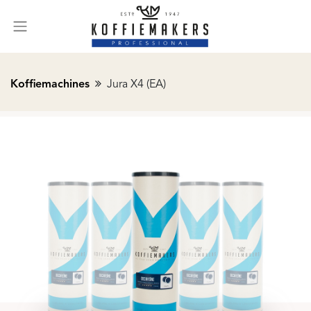
Koffiemachines
Jura X4 (EA)