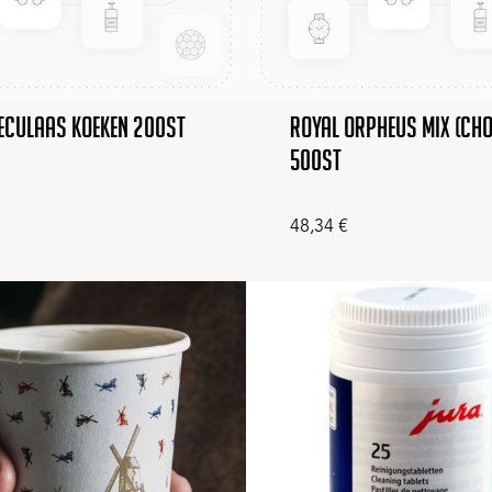
eculaas Koeken 200st
Royal Orpheus mix (ch
500st
48,34
€