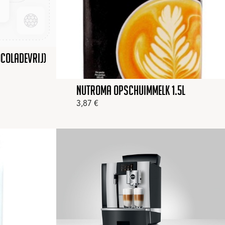
ocoladevrij)
Nutroma Opschuimmelk 1.5l
3,87
€