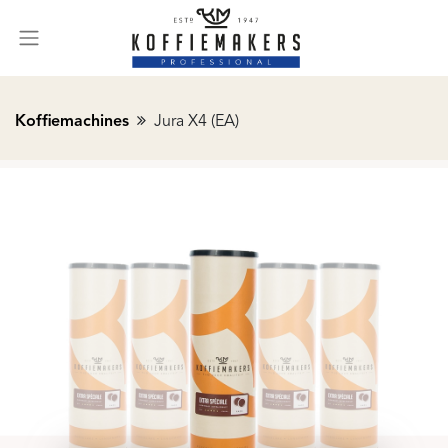
Koffiemachines
Jura X4 (EA)