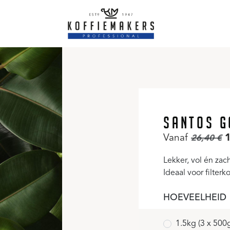
SANTOS G
Vanaf
1
26,40
€
Lekker, vol én za
Ideaal voor filterko
HOEVEELHEID
1.5kg (3 x 500