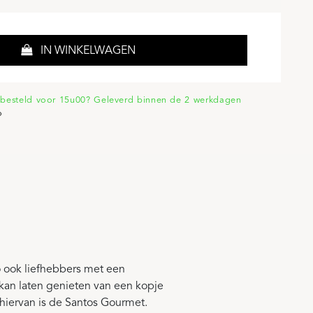
IN WINKELWAGEN
besteld voor 15u00? Geleverd binnen de 2 werkdagen
o
zo ook liefhebbers met een
kan laten genieten van een kopje
t hiervan is de Santos Gourmet.