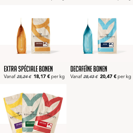
Extra Spéciale bonen
Decafeïne bonen
Vanaf
18,17
€
per kg
Vanaf
20,47
€
per kg
25,24
€
28,43
€