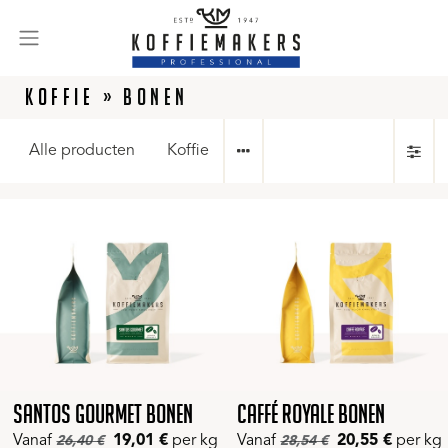
KOFFIE
BONEN
Alle producten
Koffie
Santos Gourmet bonen
Caffé Royale bonen
Vanaf
19,01
€
per kg
Vanaf
20,55
€
per kg
26,40
€
28,54
€